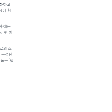
소화하고
향상에 힘
이후에는
 및 어
서로의 소
, 구성원
돕는 ‘헬