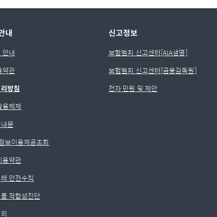
안내
신고정보
 안내
보험범죄 신고센터[AIA생명]
용약관
보험범죄 신고센터[금융감독원]
처리방침
전자 민원 및 제안
활용체제
안내문
)정보이용제공조회
이용약관
래 안전수칙
품 적합성진단
동의