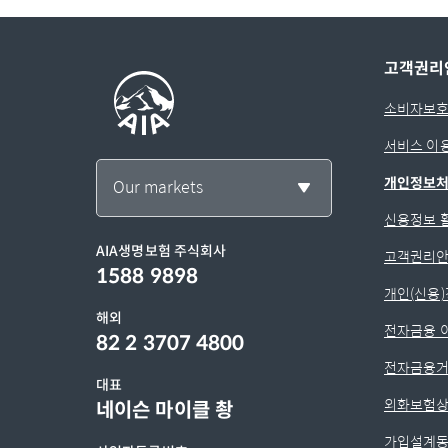
고객권리
소비자보호
서비스 이
개인정보
Our markets
신용정보 
AIA생명보험 주식회사
고객권리
1588 9898
개인(신용
해외
전자금융 
82 2 3707 4800
전자금융거
대표
외화보험상
네이슨 마이클 촹
가입설계