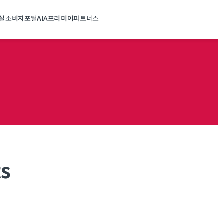
실
소비자포털
AIA프리미어파트너스
ts