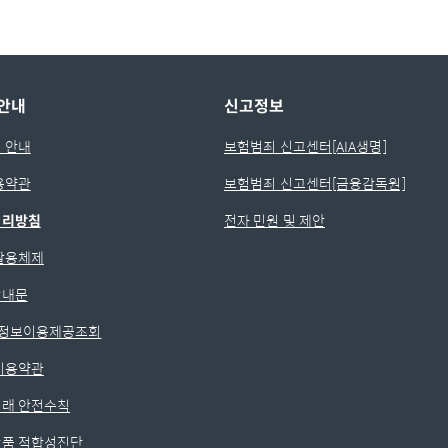
안내
신고정보
 안내
보험범죄 신고센터[AIA생명]
용약관
보험범죄 신고센터[금융감독원]
처리방침
전자 민원 및 제안
활용체제
안내문
)정보이용제공조회
이용약관
래 안전수칙
품 적합성진단